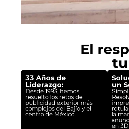
El res
tu
33 Años de
Solu
Liderazgo:
un S
Desde 1993, hemos
Simpli
resuelto los retos de
Resol
publicidad exterior más
impre
complejos del Bajío y el
rotula
centro de México.
la ma
anunc
en 3D