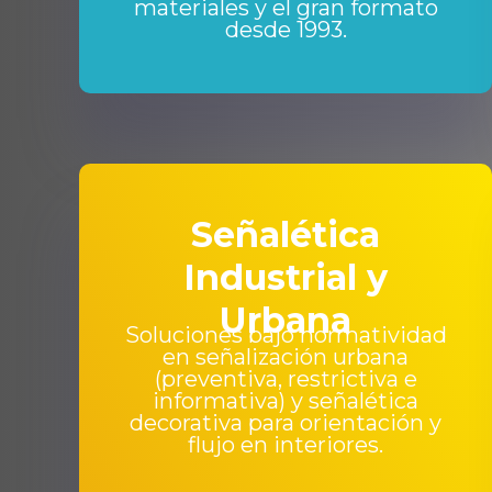
materiales y el gran formato
desde 1993.
Señalética
Industrial y
Urbana
Soluciones bajo normatividad
en señalización urbana
(preventiva, restrictiva e
informativa) y señalética
decorativa para orientación y
flujo en interiores.