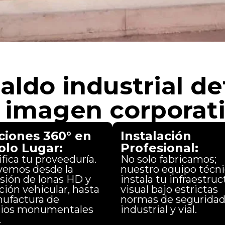
paldo industrial de
 imagen corporat
ciones 360° en
Instalación
olo Lugar:
Profesional:
fica tu proveeduría.
No solo fabricamos;
vemos desde la
nuestro equipo técn
sión de lonas HD y
instala tu infraestruc
ción vehicular, hasta
visual bajo estrictas
nufactura de
normas de segurida
ios monumentales
industrial y vial.
.