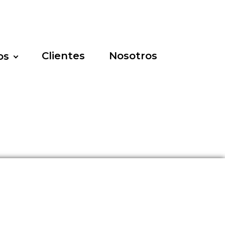
Clientes
Nosotros
os
erando la
sual y el