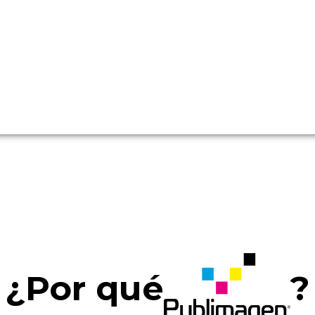
Gran Fo
esde 1993, somos el fabricante direc
corporativa de tu empresa. Soluciones
rotulación de flotillas y señalética par
Aguascalientes y e
¿Por qué
?