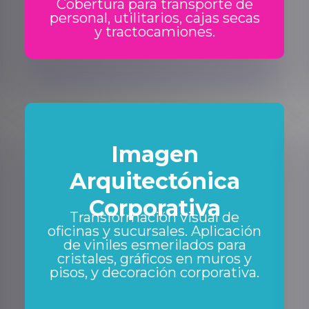
Cobertura para transporte de
personal, utilitarios, cajas secas
y tractocamiones.
Imagen
Arquitectónica
Corporativa
Transformación visual de
oficinas y sucursales. Aplicación
de viniles esmerilados para
cristales, gráficos en muros y
pisos, y decoración corporativa.