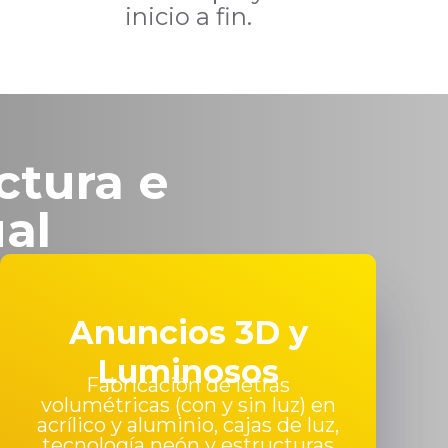
inicio a fin.
ctura e
ual
Anuncios 3D y
Luminosos
Fabricación de letras
volumétricas (con y sin luz) en
acrílico y aluminio, cajas de luz,
tecnología neón y estructuras