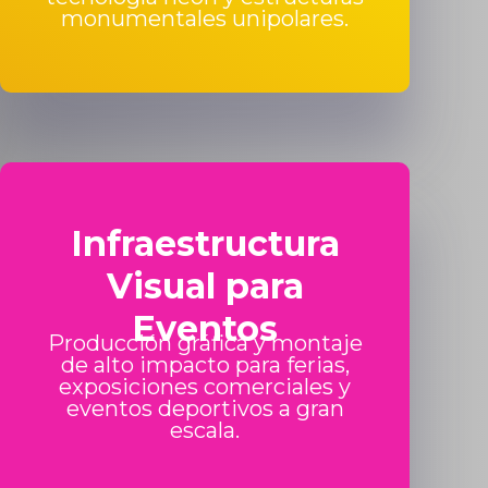
monumentales unipolares.
Infraestructura
Visual para
Eventos
Producción gráfica y montaje
de alto impacto para ferias,
exposiciones comerciales y
eventos deportivos a gran
escala.