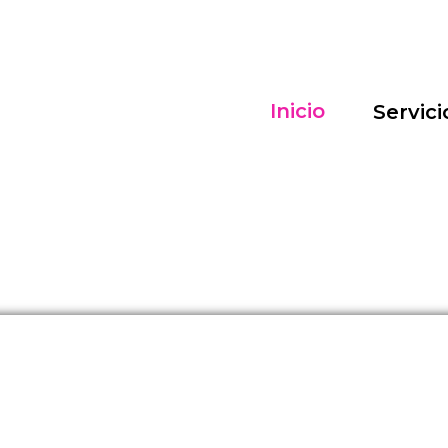
Inicio
Servici
33 Años Lid
Publicidad Vi