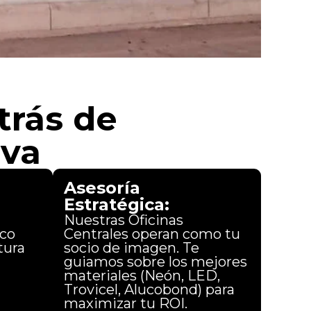
trás de
iva
Asesoría
Estratégica:
Nuestras Oficinas
ico
Centrales operan como tu
tura
socio de imagen. Te
guiamos sobre los mejores
d
materiales (Neón, LED,
Trovicel, Alucobond) para
maximizar tu ROI.